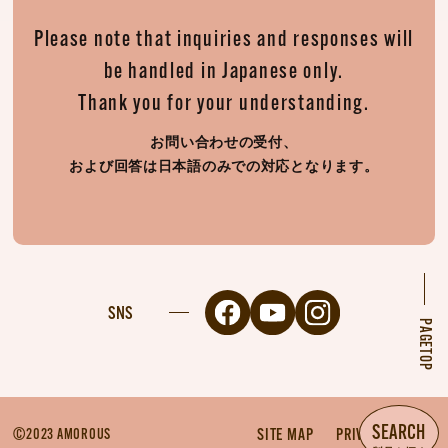
Please note that inquiries and responses will
be handled in Japanese only.
Thank you for your understanding.
お問い合わせの受付、
および回答は日本語のみでの対応となります。
SNS
PAGETOP
SEARCH
©2023 AMOROUS
SITE MAP
PRIVACY POLICY