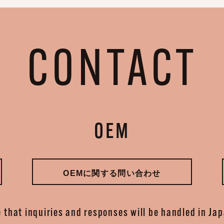
CONTACT
OEM
OEMに関する問い合わせ
 that inquiries and responses will be handled in Ja