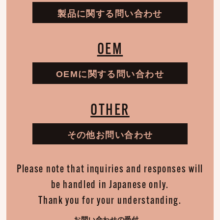
当社は、お客さまよりお預かりした個人情報を適切に管
製品に関する問い合わせ
理し、次のいずれかに該当する場合を除き、個人情報を
第三者に開示いたしません。 お客さまの同意がある場合
お客さまが希望されるサービスを行なうために当社が業
OEM
務を委託する業者に対して開示する場合 法令に基づき開
示することが必要である場合
OEMに関する問い合わせ
個人情報の安全対策
当社は、個人情報の正確性及び安全性確保のために、セ
OTHER
キュリティに万全の対策を講じています。
その他お問い合わせ
ご本人の照会
お客さまがご本人の個人情報の照会・修正・削除などを
ご希望される場合には、ご本人であることを確認の上、
Please note that inquiries and responses will
対応させていただきます。
be handled in Japanese only.
Thank you for your understanding.
法令、規範の遵守と見直し
お問い合わせの受付、