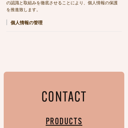
の認識と取組みを徹底させることにより、個人情報の保護
を推進致します。
個人情報の管理
当社は、お客さまの個人情報を正確かつ最新の状態に保
ち、個人情報への不正アクセス・紛失・破損・改ざん・
漏洩などを防止するため、セキュリティシステムの維
持・管理体制の整備・社員教育の徹底等の必要な措置を
講じ、安全対策を実施し個人情報の厳重な管理を行ない
ます。
個人情報の利用目的
お客さまからお預かりした個人情報は、当社からのご連
CONTACT
絡や業務のご案内やご質問に対する回答として、電子メ
ールや資料のご送付に利用いたします。
PRODUCTS
個人情報の第三者への開示・提供の禁止