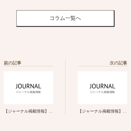
コラム一覧へ
前の記事
次の記事
【ジャーナル掲載情報】女
【ジャーナル掲載情報】
性モード社 ヘアカラー処
SHINBIYO 12月号 トッ
理剤 攻略BOOK
プに聞く！