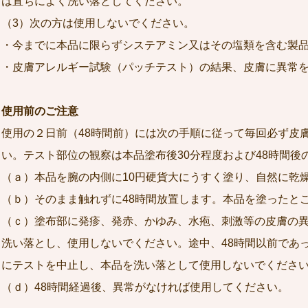
は直ちによく洗い落としてください。
（3）次の方は使用しないでください。
・今までに本品に限らずシステアミン又はその塩類を含む製
・皮膚アレルギー試験（パッチテスト）の結果、皮膚に異常
使用前のご注意
使用の２日前（48時間前）には次の手順に従って毎回必ず皮
い。テスト部位の観察は本品塗布後30分程度および48時間後
（ａ）本品を腕の内側に10円硬貨大にうすく塗り、自然に乾
（ｂ）そのまま触れずに48時間放置します。本品を塗ったと
（ｃ）塗布部に発疹、発赤、かゆみ、水疱、刺激等の皮膚の
洗い落とし、使用しないでください。途中、48時間以前であ
にテストを中止し、本品を洗い落として使用しないでくださ
（ｄ）48時間経過後、異常がなければ使用してください。