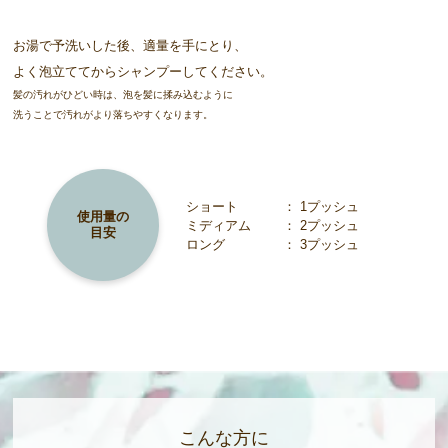
お湯で予洗いした後、適量を手にとり、
よく泡立ててからシャンプーしてください。
髪の汚れがひどい時は、泡を髪に揉み込むように
洗うことで汚れがより落ちやすくなります。
ショート
： 1プッシュ
使用量の
ミディアム
： 2プッシュ
目安
ロング
： 3プッシュ
こんな方に