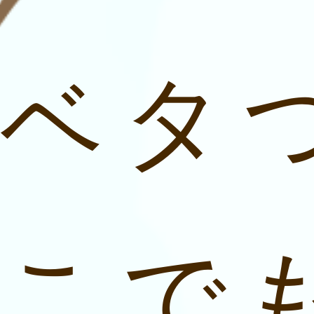
ベタ
こで