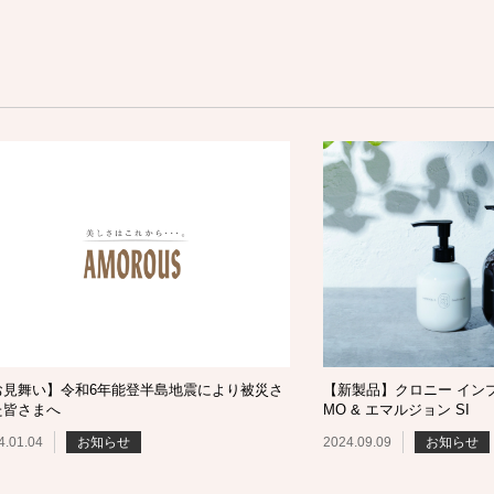
お見舞い】令和6年能登半島地震により被災さ
【新製品】クロニー イン
た皆さまへ
MO & エマルジョン SI
4.01.04
お知らせ
2024.09.09
お知らせ