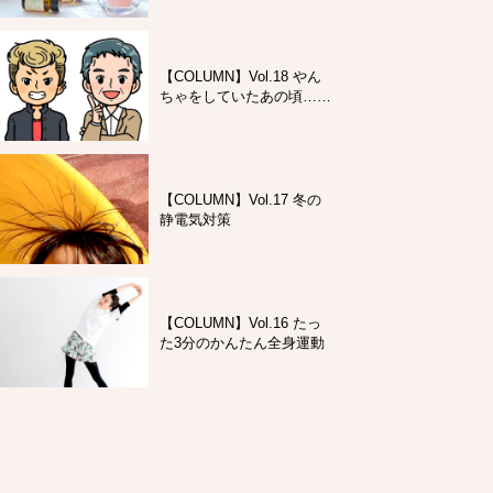
【COLUMN】Vol.18 やん
ちゃをしていたあの頃…そ
して今も…
【COLUMN】Vol.17 冬の
静電気対策
【COLUMN】Vol.16 たっ
た3分のかんたん全身運動