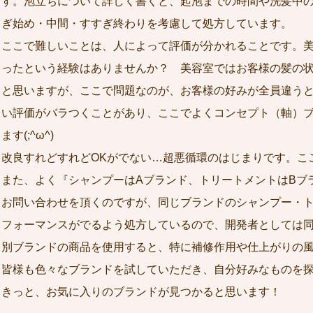
す。泡立ちについて詳しく書くと、起泡までの時間や洗髪中
ぎ始め・中間・すすぎ終わりを考慮して処方しています。
ここで難しいことは、人によって評価が分かれることです。
ったという経験はありませんか？ 美容室ではお客様の髪の
と思いますが、ここで問題なのが、お客様の好みが全員違う
い評価がバラつくことがあり、ここでよくコンセプト（軸）
ます(;^ω^)
改良すれどすれどOKがでない…超悪循環のはじまりです。ここ
また、よく『シャンプーはAブランド、トリートメントはBブ
お問い合わせを頂くのですが、同じブランドのシャンプー・
フォーマンスがでるよう処方しているので、開発者としては
別ブランドの商品を使用すると、特に補修作用や仕上がりの
皆様も色々なブランドを試していただき、自分好みなものを
きっと、お気に入りのブランドが見つかると思います！