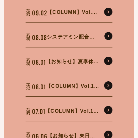
2024
【COLUMN】Vol.14
09.02
動いて輝く！美と健
康
2024
システアミン配合製
08.08
品に関する「使用上
の注意」改正のお知
2024
【お知らせ】夏季休業
08.01
らせ
日について
2024
【COLUMN】Vol.13
08.01
「美声」について
2024
【COLUMN】Vol.12
07.01
メンズ美容
2024
【お知らせ】東日本
06.06