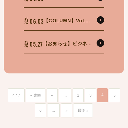
営業所 電話・FAX
開通について
2024
【COLUMN】Vol.11
06.03
髪の印象
2024
【お知らせ】ビジネス
05.27
カジュアル導入につい
て
4
4 / 7
« 先頭
«
...
2
3
5
6
...
»
最後 »